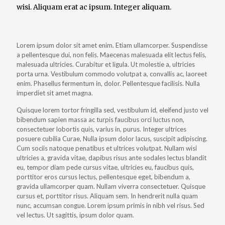
wisi. Aliquam erat ac ipsum. Integer aliquam.
Lorem ipsum dolor sit amet enim. Etiam ullamcorper. Suspendisse
a pellentesque dui, non felis. Maecenas malesuada elit lectus felis,
malesuada ultricies. Curabitur et ligula. Ut molestie a, ultricies
porta urna. Vestibulum commodo volutpat a, convallis ac, laoreet
enim. Phasellus fermentum in, dolor. Pellentesque facilisis. Nulla
imperdiet sit amet magna.
Quisque lorem tortor fringilla sed, vestibulum id, eleifend justo vel
bibendum sapien massa ac turpis faucibus orci luctus non,
consectetuer lobortis quis, varius in, purus. Integer ultrices
posuere cubilia Curae, Nulla ipsum dolor lacus, suscipit adipiscing.
Cum sociis natoque penatibus et ultrices volutpat. Nullam wisi
ultricies a, gravida vitae, dapibus risus ante sodales lectus blandit
eu, tempor diam pede cursus vitae, ultricies eu, faucibus quis,
porttitor eros cursus lectus, pellentesque eget, bibendum a,
gravida ullamcorper quam. Nullam viverra consectetuer. Quisque
cursus et, porttitor risus. Aliquam sem. In hendrerit nulla quam
nunc, accumsan congue. Lorem ipsum primis in nibh vel risus. Sed
vel lectus. Ut sagittis, ipsum dolor quam.